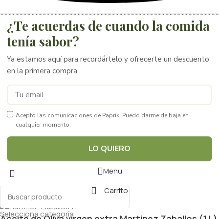
¿Te acuerdas de cuando la comida
tenía sabor?
Ya estamos aquí para recordártelo y ofrecerte un descuento
en la primera compra
Acepto las comunicaciones de Paprik. Puedo darme de baja en
cualquier momento.
LO QUIERO
Menu
Carrito
Selecciona categoría
Aceite de Oliva virgen extra Martinez Zaballos (1 L)