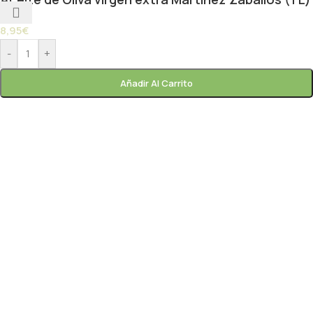
8,95
€
-
+
Añadir Al Carrito
Paprik
En línea ahora
frutas y
verduras gourmet
Paprik
En línea ahora