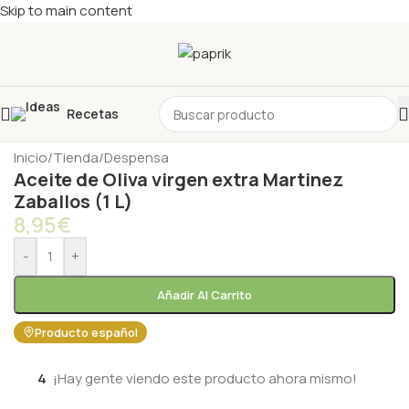
Skip to main content
Recetas
Inicio
/
Tienda
/
Despensa
Aceite de Oliva virgen extra Martinez
Zaballos (1 L)
8,95
€
-
+
Añadir Al Carrito
Producto español
4
¡Hay gente viendo este producto ahora mismo!