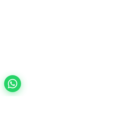
frutas y
verduras gourmet
Paprik
En línea ahora