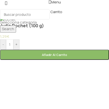
Menu
Carrito
Selecciona categoría
Judía Rochet (100 g)
Search
1,29
€
-
+
Añadir Al Carrito
Paprik
En línea ahora