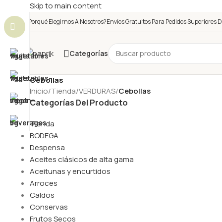
Skip to main content
¿Porqué Elegirnos A Nosotros?
Envíos Gratuitos Para Pedidos Superiores D
Categorías
Cebollas
Inicio
/
Tienda
/
VERDURAS
/
Cebollas
Categorías Del Producto
Tienda
BODEGA
Despensa
Aceites clásicos de alta gama
Aceitunas y encurtidos
Arroces
Caldos
Conservas
Frutos Secos