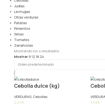
Cebollas
Judías
Lechugas
Otras verduras
Patatas
Pimientos
Setas
Tomates
Zanahorias
Mostrando los 4 resultados
Mostrar
9
12
18
24
Cebolla dulce (kg)
Cebol
VERDURAS
,
Cebollas
VERDUR
2,49
€
1,69
€