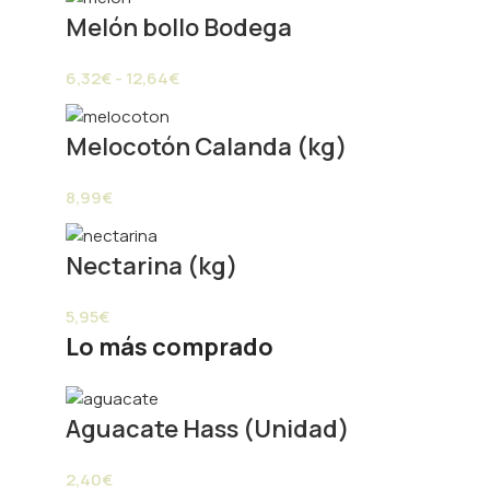
Melón bollo Bodega
6,32
€
-
12,64
€
Melocotón Calanda (kg)
8,99
€
Nectarina (kg)
5,95
€
Lo más comprado
Paprik
En línea ahora
Aguacate Hass (Unidad)
2,40
€