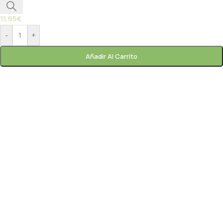
11,95
€
-
+
Añadir Al Carrito
Paprik
En línea ahora
frutas y
verduras gourmet
Paprik
En línea ahora