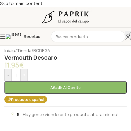
Skip to main content
Recetas
Inicio
/
Tienda
/
BODEGA
Vermouth Descaro
11,95
€
-
+
Añadir Al Carrito
Producto español
5
¡Hay gente viendo este producto ahora mismo!