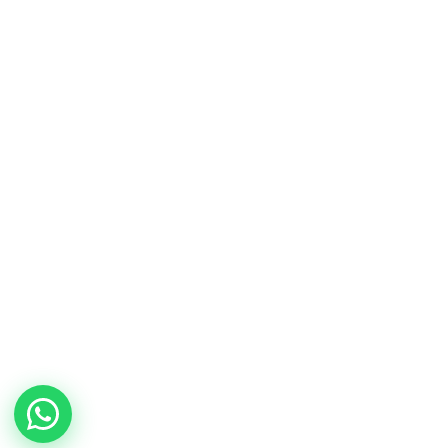
Paprik
En línea ahora
frutas y
verduras gourmet
Paprik
En línea ahora