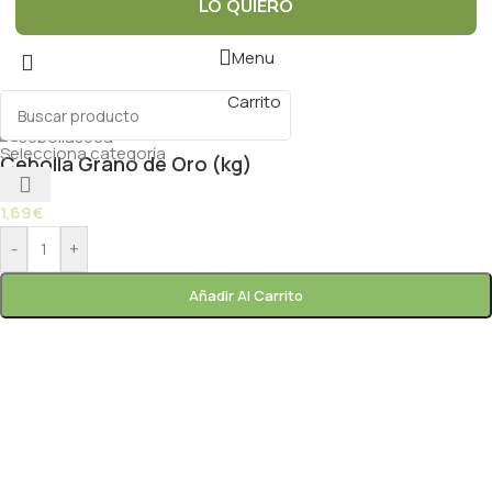
LO QUIERO
Menu
Carrito
Selecciona categoría
Cebolla Grano de Oro (kg)
1,69
€
-
+
Añadir Al Carrito