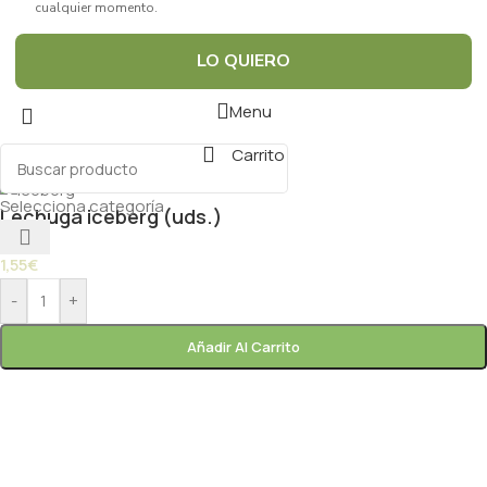
cualquier momento.
LO QUIERO
Menu
Carrito
Selecciona categoría
Lechuga iceberg (uds.)
1,55
€
-
+
Añadir Al Carrito