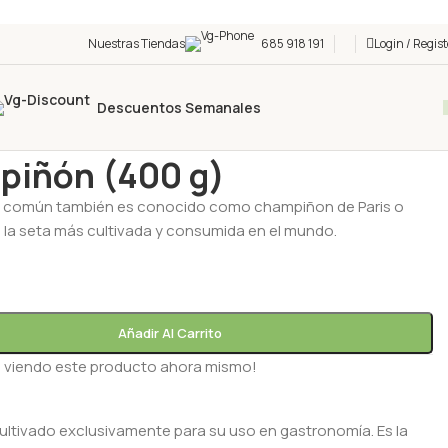
Nuestras Tiendas
685 918 191
Login / Regist
Descuentos Semanales
/
VERDURAS
/
Champiñón (400 g)
piñón (400 g)
 común también es conocido como champiñon de Paris o
s la seta más cultivada y consumida en el mundo.
Añadir Al Carrito
 viendo este producto ahora mismo!
ultivado exclusivamente para su uso en gastronomía. Es la