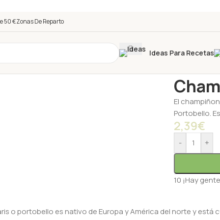
e 50 €
Zonas De Reparto
Ideas Para Recetas
Inicio
/
Tienda
Cham
El champiñon
Portobello. E
2,39
€
-
+
10
¡Hay gente
 o portobello es nativo de Europa y América del norte y está c