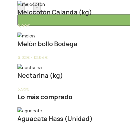
-
+
Melocotón Calanda (kg)
8,99
€
Melón bollo Bodega
6,32
€
-
12,64
€
Nectarina (kg)
5,95
€
Lo más comprado
Aguacate Hass (Unidad)
Paprik