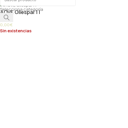
Selecciona categoría
AOVE Oliespal 1 l
0,00
€
Sin existencias
Paprik
En línea ahora
frutas y