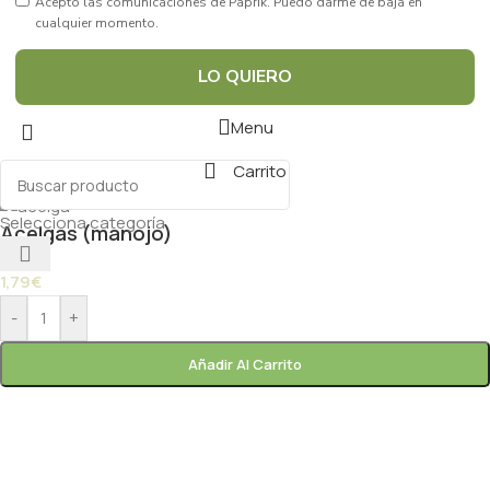
Acepto las comunicaciones de Paprik. Puedo darme de baja en
cualquier momento.
LO QUIERO
Menu
Carrito
Selecciona categoría
Acelgas (manojo)
1,79
€
-
+
Añadir Al Carrito