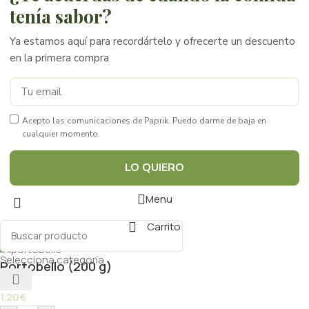
tenía sabor?
Ya estamos aquí para recordártelo y ofrecerte un descuento
en la primera compra
Acepto las comunicaciones de Paprik. Puedo darme de baja en
cualquier momento.
LO QUIERO
Menu
Carrito
Selecciona categoría
Portobello (200 g)
1,20
€