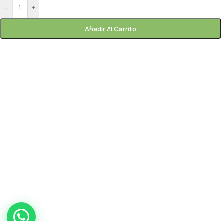
-
+
Añadir Al Carrito
Paprik
En línea ahora
frutas y
verduras gourmet
Paprik
En línea ahora