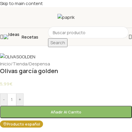
Skip to main content
Recetas
Search
Inicio
/
Tienda
/
Despensa
Olivas garcía golden
5,99
€
-
+
Añadir Al Carrito
Producto español