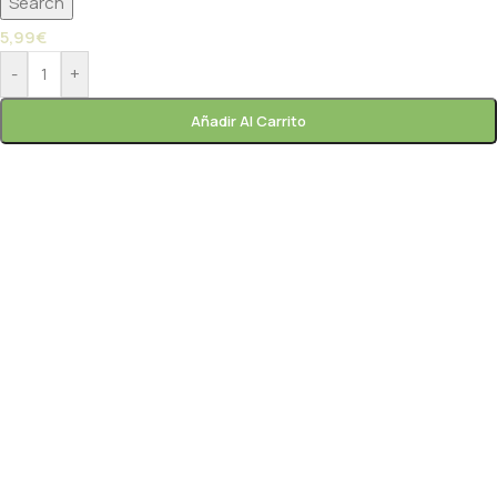
Search
5,99
€
-
+
Añadir Al Carrito
Paprik
En línea ahora
frutas y
verduras gourmet
Paprik
En línea ahora