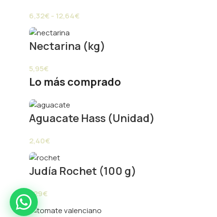
6,32
€
-
12,64
€
Nectarina (kg)
Paprik
En línea ahora
5,95
€
Lo más comprado
frutas y verduras
Aguacate Hass (Unidad)
gourmet
Paprik
2,40
€
En línea ahora
Judía Rochet (100 g)
1,29
€