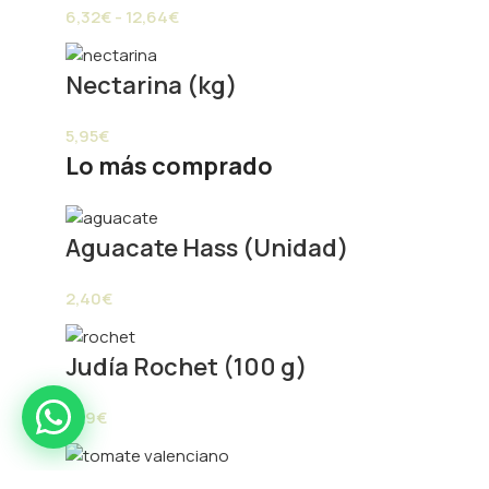
6,32
€
-
12,64
€
Paprik
Nectarina (kg)
En línea ahora
5,95
€
Lo más comprado
frutas y verduras
gourmet
Aguacate Hass (Unidad)
Paprik
En línea ahora
2,40
€
Judía Rochet (100 g)
1,29
€
Tomate valenciano terreno (kg)