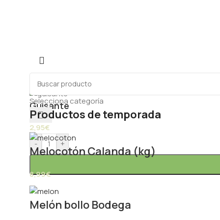
Selecciona categoría
Guisante
Productos de temporada
2,95
€
-
+
Melocotón Calanda (kg)
8,99
€
Melón bollo Bodega