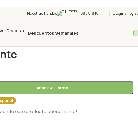
Nuestras Tiendas
685 918 191
Login / Regist
Descuentos Semanales
/
Despensa
/
Guisante
nte
Añadir Al Carrito
spañol
 viendo este producto ahora mismo!