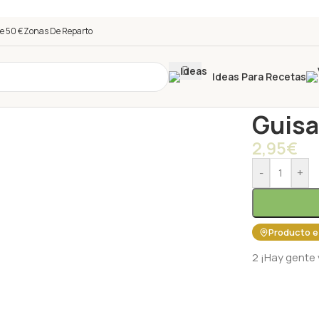
e 50 €
Zonas De Reparto
Ideas Para Recetas
Inicio
/
Tienda
Guisa
2,95
€
-
+
Producto e
2
¡Hay gente