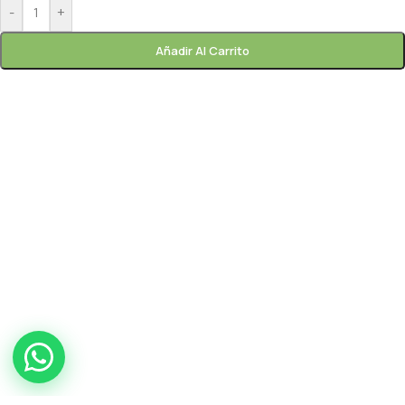
-
+
Añadir Al Carrito
Paprik
En línea ahora
frutas y
verduras gourmet
Paprik
En línea ahora