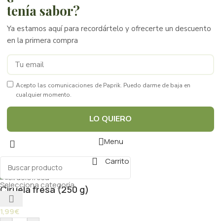
tenía sabor?
Ya estamos aquí para recordártelo y ofrecerte un descuento
en la primera compra
Acepto las comunicaciones de Paprik. Puedo darme de baja en
cualquier momento.
LO QUIERO
Menu
Carrito
Selecciona categoría
Ciruela fresa (250 g)
1,99
€