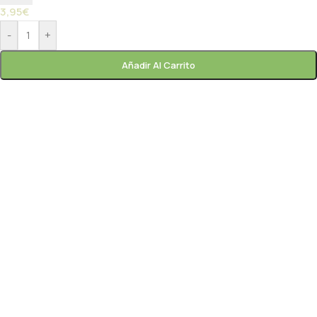
3,95
€
-
+
Añadir Al Carrito
Paprik
En línea ahora
frutas y
verduras gourmet
Paprik
En línea ahora