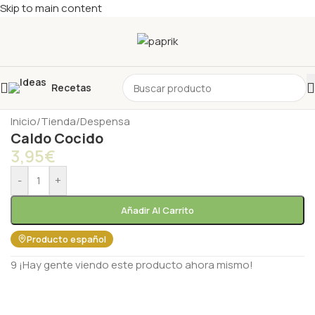
Skip to main content
Recetas
Inicio
/
Tienda
/
Despensa
Caldo Cocido
3,95
€
-
+
Añadir Al Carrito
Producto español
9
¡Hay gente viendo este producto ahora mismo!