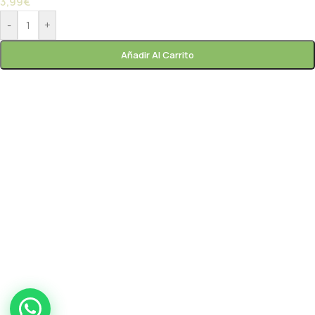
3,99
€
-
+
Añadir Al Carrito
Paprik
En línea ahora
frutas y
verduras gourmet
Paprik
En línea ahora