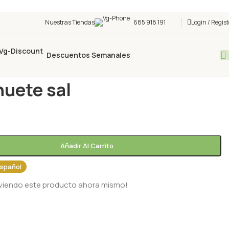
Nuestras Tiendas
685 918 191
Login / Regist
Descuentos Semanales
/
Despensa
/
Cacahuete sal
uete sal
Añadir Al Carrito
spañol
 viendo este producto ahora mismo!