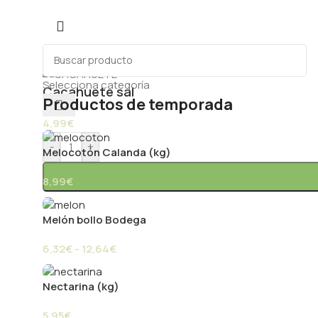
Selecciona categoría
Cacahuete sal
Productos de temporada
4,99
€
-
+
Melocotón Calanda (kg)
8,99
€
Melón bollo Bodega
Paprik
6,32
€
-
12,64
€
En línea ahora
Nectarina (kg)
5,95
€