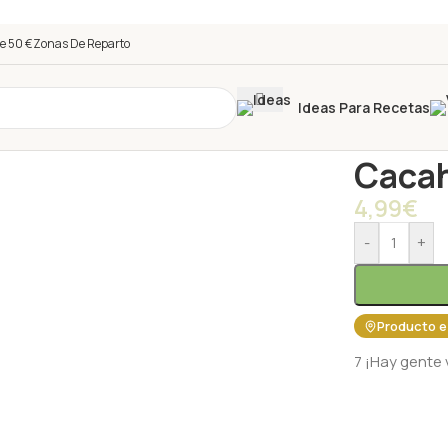
e 50 €
Zonas De Reparto
Ideas Para Recetas
Inicio
/
Tienda
Cacah
4,99
€
-
+
Producto e
7
¡Hay gente