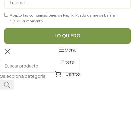
Acepto las comunicaciones de Paprik. Puedo darme de baja en
cualquier momento.
LO QUIERO
Menu
Filters
Carrito
Selecciona categoría
Paprik
En línea ahora
frutas y
verduras gourmet
Paprik