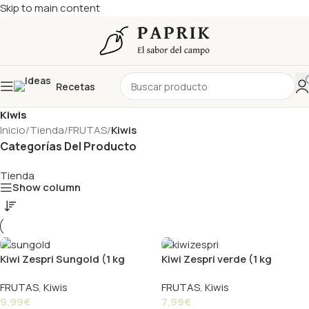
Skip to main content
Recetas
Kiwis
Inicio
/
Tienda
/
FRUTAS
/
Kiwis
Categorías Del Producto
Tienda
Show column
Kiwi Zespri Sungold (1 kg
Kiwi Zespri verde (1 kg
aprox.)
aprox.)
FRUTAS
,
Kiwis
FRUTAS
,
Kiwis
9,99
€
7,99
€