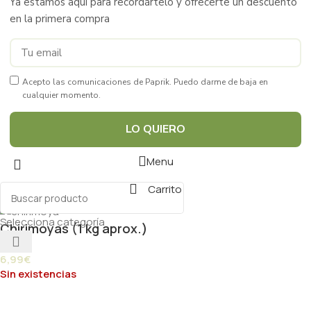
Ya estamos aquí para recordártelo y ofrecerte un descuento
en la primera compra
Acepto las comunicaciones de Paprik. Puedo darme de baja en
cualquier momento.
LO QUIERO
Menu
Carrito
Selecciona categoría
Chirimoyas (1 kg aprox.)
6,99
€
Sin existencias